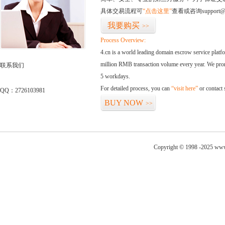
具体交易流程可
“点击这里”
查看或咨询support@
我要购买
>>
Process Overview:
4.cn is a world leading domain escrow service plat
million RMB transaction volume every year. We promi
联系我们
5 workdays.
For detailed process, you can
“visit here”
or contact
QQ：2726103981
BUY NOW
>>
Copyright © 1998 -2025 www.