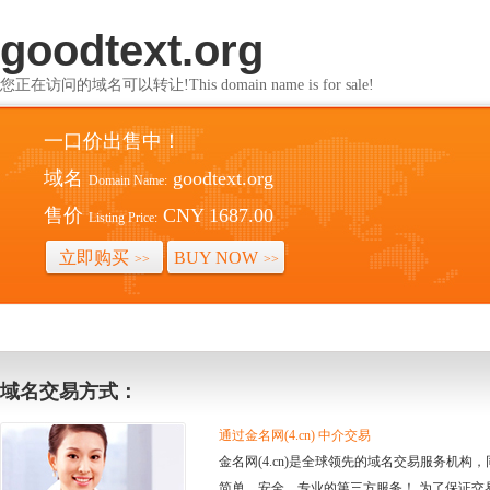
goodtext.org
您正在访问的域名可以转让!This domain name is for sale!
一口价出售中！
域名
goodtext.org
Domain Name:
售价
CNY 1687.00
Listing Price:
立即购买
BUY NOW
>>
>>
域名交易方式：
通过金名网(4.cn) 中介交易
金名网(4.cn)是全球领先的域名交易服务机
简单、安全、专业的第三方服务！ 为了保证交